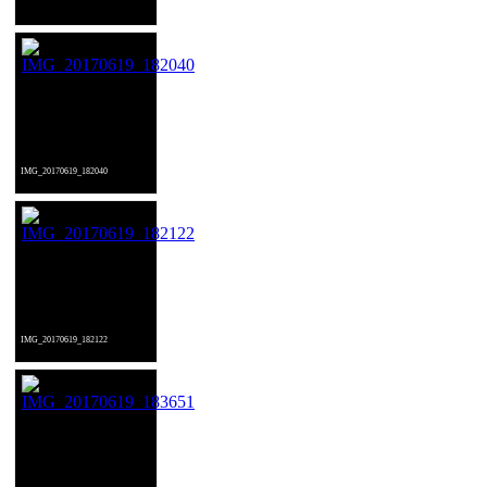
IMG_20170619_182040
IMG_20170619_182122