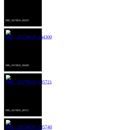
IMG_20170619_184253
IMG_20170619_184300
IMG_20170619_185721