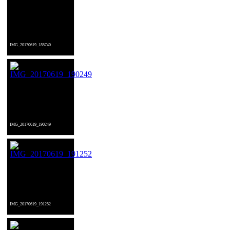
IMG_20170619_185740
IMG_20170619_190249
IMG_20170619_191252