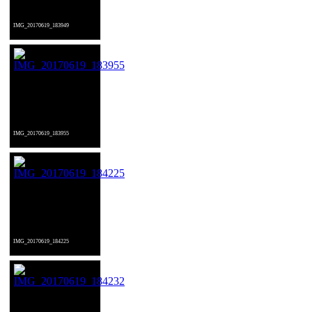
IMG_20170619_183949
IMG_20170619_183955
IMG_20170619_184225