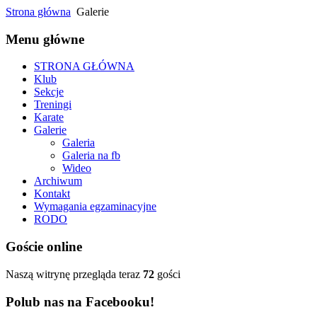
Strona główna
Galerie
Menu główne
STRONA GŁÓWNA
Klub
Sekcje
Treningi
Karate
Galerie
Galeria
Galeria na fb
Wideo
Archiwum
Kontakt
Wymagania egzaminacyjne
RODO
Goście online
Naszą witrynę przegląda teraz
72
gości
Polub nas na Facebooku!